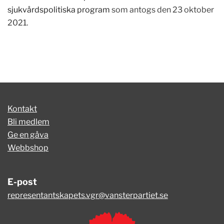
sjukvårdspolitiska program
som antogs den 23 oktober
2021.
Kontakt
Bli medlem
Ge en gåva
Webbshop
E-post
representantskapets.vgr@vansterpartiet.se