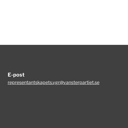
E-post
representantskapets.vgr@vansterpartiet.se