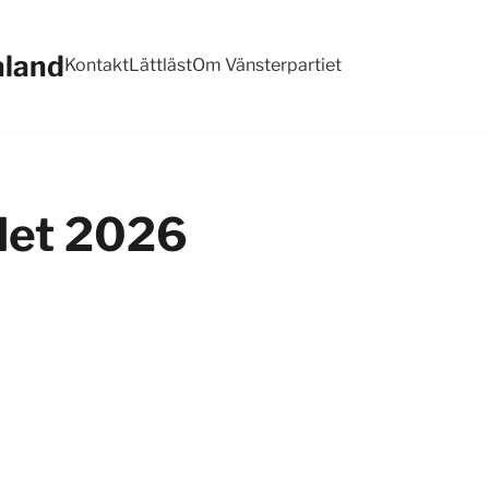
aland
Kontakt
Lättläst
Om Vänsterpartiet
alet 2026