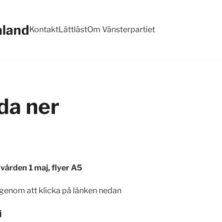
aland
Kontakt
Lättläst
Om Vänsterpartiet
dda ner
 vården 1 maj, flyer A5
genom att klicka på länken nedan
j