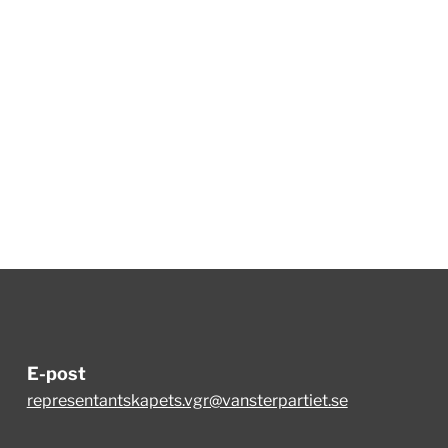
E-post
representantskapets.vgr@vansterpartiet.se