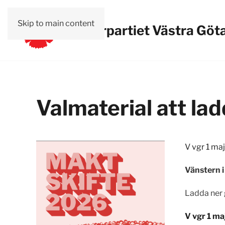
Skip to main content
Vänsterpartiet Västra Göt
Valmaterial att la
V vgr 1 maj
Vänstern i
Ladda ner 
V vgr 1 ma