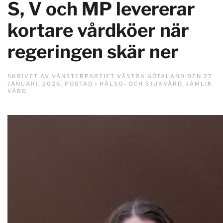
S, V och MP levererar
kortare vårdköer när
regeringen skär ner
SKRIVET AV
VÄNSTERPARTIET VÄSTRA GÖTALAND
DEN
27
JANUARI, 2026
. POSTAD I
HÄLSO- OCH SJUKVÅRD
,
JÄMLIK
VÅRD
.