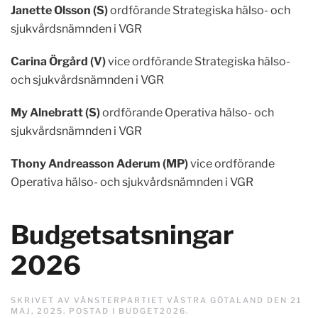
Janette Olsson (S)
ordförande Strategiska hälso- och
sjukvårdsnämnden i VGR
Carina Örgård (V)
vice ordförande Strategiska hälso-
och sjukvårdsnämnden i VGR
My Alnebratt (S)
ordförande Operativa hälso- och
sjukvårdsnämnden i VGR
Thony Andreasson Aderum (MP)
vice ordförande
Operativa hälso- och sjukvårdsnämnden i VGR
Budgetsatsningar
2026
SKRIVET AV
VÄNSTERPARTIET VÄSTRA GÖTALAND
DEN
21
MAJ, 2025
. POSTAD I
BUDGET2026
.