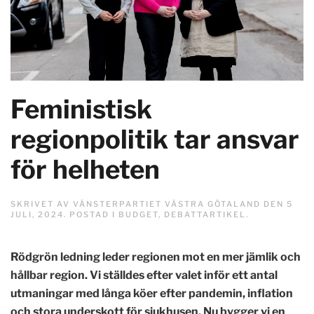
Feministisk
regionpolitik tar ansvar
för helheten
SKRIVET AV
VÄNSTERPARTIET VÄSTRA GÖTALAND
DEN
5
JULI, 2024
. POSTAD I
BUDGET
,
DEBATTARTIKEL
.
Rödgrön ledning leder regionen mot en mer jämlik och
hållbar region. Vi ställdes efter valet inför ett antal
utmaningar med långa köer efter pandemin, inflation
och stora underskott för sjukhusen. Nu bygger vi en