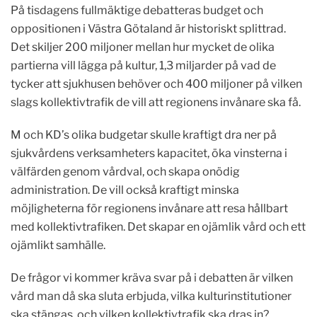
På tisdagens fullmäktige debatteras budget och
oppositionen i Västra Götaland är historiskt splittrad.
Det skiljer 200 miljoner mellan hur mycket de olika
partierna vill lägga på kultur, 1,3 miljarder på vad de
tycker att sjukhusen behöver och 400 miljoner på vilken
slags kollektivtrafik de vill att regionens invånare ska få.
M och KD’s olika budgetar skulle kraftigt dra ner på
sjukvårdens verksamheters kapacitet, öka vinsterna i
välfärden genom vårdval, och skapa onödig
administration. De vill också kraftigt minska
möjligheterna för regionens invånare att resa hållbart
med kollektivtrafiken. Det skapar en ojämlik vård och ett
ojämlikt samhälle.
De frågor vi kommer kräva svar på i debatten är vilken
vård man då ska sluta erbjuda, vilka kulturinstitutioner
ska stängas, och vilken kollektivtrafik ska dras in?