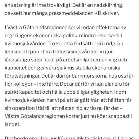
en satsning är inte trovärdigt. Det är en nedskärning,
oavsett hur många pressmeddelanden KD skriver.
I Västra Götalandsregionen ser vi redan effekterna av
regeringens ekonomiska politik: mindre resurser till
kvinnosjukvården. Trots detta fortsätter vi i rödgrön
ledning att prioritera förlossningsvården. Vi gör
långsiktiga satsningar på arbetsmiljö, bemanning och
kapacitet och ger våra sjukhus stabila ekonomiska
förutsättningar. Det är därför barnmorskorna hos oss får
fler kollegor – inte färre. Det är därför vi kan planera för
stärkt kapacitet och hålla uppe tillgängligheten. Inom
kvinnosjukvården har vi på ett år gått från att hälften får
sin operation i tid till att nästan nio av tio nu får det –
Västra Götalandsregionen kortar just nu köer snabbast i
landet.
Det borde oroa fler hur KD:s politik faktiskt ser ut. I deras