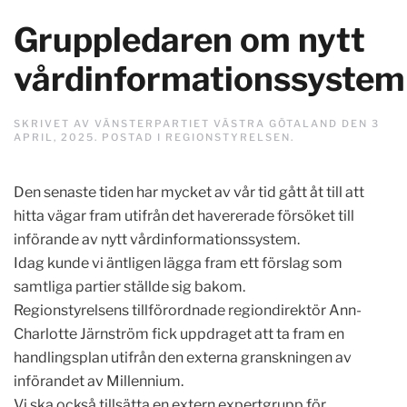
Gruppledaren om nytt
vårdinformationssystem
SKRIVET AV
VÄNSTERPARTIET VÄSTRA GÖTALAND
DEN
3
APRIL, 2025
. POSTAD I
REGIONSTYRELSEN
.
Den senaste tiden har mycket av vår tid gått åt till att
hitta vägar fram utifrån det havererade försöket till
införande av nytt vårdinformationssystem.
Idag kunde vi äntligen lägga fram ett förslag som
samtliga partier ställde sig bakom.
Regionstyrelsens tillförordnade regiondirektör Ann-
Charlotte Järnström fick uppdraget att ta fram en
handlingsplan utifrån den externa granskningen av
införandet av Millennium.
Vi ska också tillsätta en extern expertgrupp för