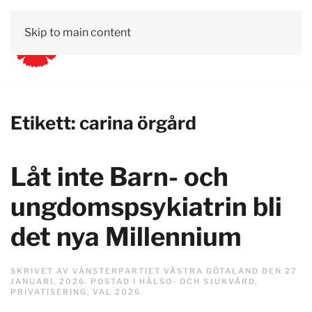
Skip to main content
Kontakt
Lättläst
Om Vänsterpartiet
Etikett:
carina örgård
Låt inte Barn- och
ungdomspsykiatrin bli
det nya Millennium
SKRIVET AV
VÄNSTERPARTIET VÄSTRA GÖTALAND
DEN
27
JANUARI, 2026
. POSTAD I
HÄLSO- OCH SJUKVÅRD
,
PRIVATISERING
,
VAL 2026
.