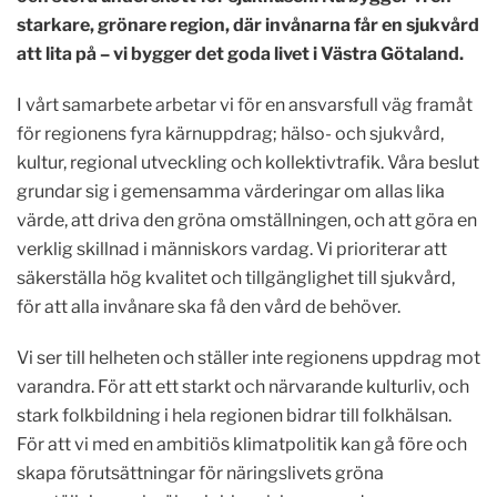
starkare, grönare region, där invånarna får en sjukvård
att lita på – vi bygger det goda livet i Västra Götaland.
I vårt samarbete arbetar vi för en ansvarsfull väg framåt
för regionens fyra kärnuppdrag; hälso- och sjukvård,
kultur, regional utveckling och kollektivtrafik. Våra beslut
grundar sig i gemensamma värderingar om allas lika
värde, att driva den gröna omställningen, och att göra en
verklig skillnad i människors vardag. Vi prioriterar att
säkerställa hög kvalitet och tillgänglighet till sjukvård,
för att alla invånare ska få den vård de behöver.
Vi ser till helheten och ställer inte regionens uppdrag mot
varandra. För att ett starkt och närvarande kulturliv, och
stark folkbildning i hela regionen bidrar till folkhälsan.
För att vi med en ambitiös klimatpolitik kan gå före och
skapa förutsättningar för näringslivets gröna