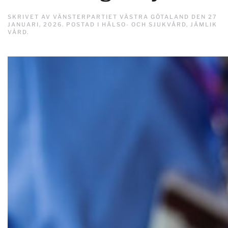
SKRIVET AV
VÄNSTERPARTIET VÄSTRA GÖTALAND
DEN
27
JANUARI, 2026
. POSTAD I
HÄLSO- OCH SJUKVÅRD
,
JÄMLIK
VÅRD
.