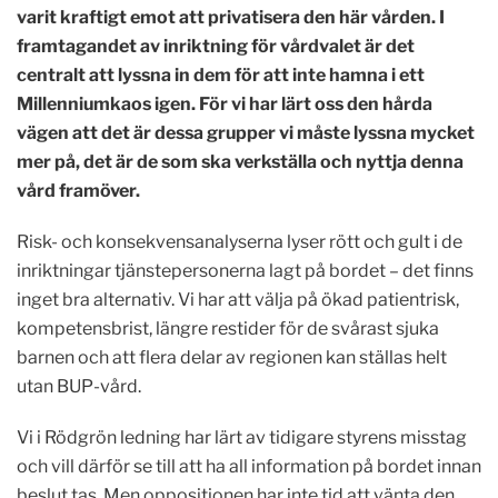
varit kraftigt emot att privatisera den här vården. I
framtagandet av inriktning för vårdvalet är det
centralt att lyssna in dem för att inte hamna i ett
Millenniumkaos igen. För vi har lärt oss den hårda
vägen att det är dessa grupper vi måste lyssna mycket
mer på, det är de som ska verkställa och nyttja denna
vård framöver.
Risk- och konsekvensanalyserna lyser rött och gult i de
inriktningar tjänstepersonerna lagt på bordet – det finns
inget bra alternativ. Vi har att välja på ökad patientrisk,
kompetensbrist, längre restider för de svårast sjuka
barnen och att flera delar av regionen kan ställas helt
utan BUP-vård.
Vi i Rödgrön ledning har lärt av tidigare styrens misstag
och vill därför se till att ha all information på bordet innan
beslut tas. Men oppositionen har inte tid att vänta den