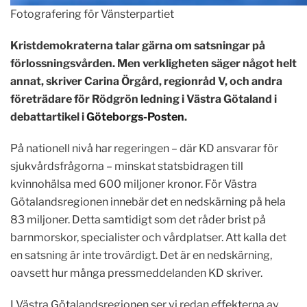
Fotografering för Vänsterpartiet
Kristdemokraterna talar gärna om satsningar på
förlossningsvården. Men verkligheten säger något helt
annat, skriver Carina Örgård, regionråd V, och andra
företrädare för Rödgrön ledning i Västra Götaland i
debattartikel i
Göteborgs-Posten
.
På nationell nivå har regeringen – där KD ansvarar för
sjukvårdsfrågorna – minskat statsbidragen till
kvinnohälsa med 600 miljoner kronor. För Västra
Götalandsregionen innebär det en nedskärning på hela
83 miljoner. Detta samtidigt som det råder brist på
barnmorskor, specialister och vårdplatser. Att kalla det
en satsning är inte trovärdigt. Det är en nedskärning,
oavsett hur många pressmeddelanden KD skriver.
I Västra Götalandsregionen ser vi redan effekterna av