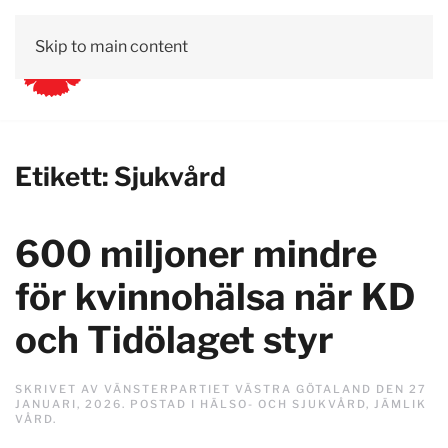
Skip to main content
Kontakt
Lättläst
Om Vänsterpartiet
Etikett:
Sjukvård
600 miljoner mindre
för kvinnohälsa när KD
och Tidölaget styr
SKRIVET AV
VÄNSTERPARTIET VÄSTRA GÖTALAND
DEN
27
JANUARI, 2026
. POSTAD I
HÄLSO- OCH SJUKVÅRD
,
JÄMLIK
VÅRD
.