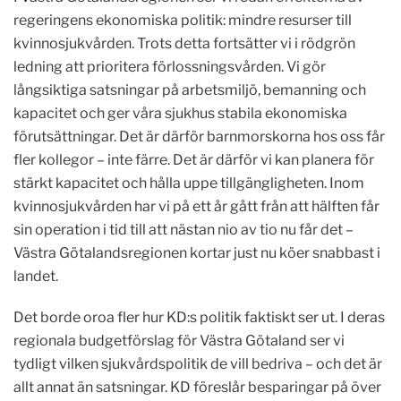
regeringens ekonomiska politik: mindre resurser till
kvinnosjukvården. Trots detta fortsätter vi i rödgrön
ledning att prioritera förlossningsvården. Vi gör
långsiktiga satsningar på arbetsmiljö, bemanning och
kapacitet och ger våra sjukhus stabila ekonomiska
förutsättningar. Det är därför barnmorskorna hos oss får
fler kollegor – inte färre. Det är därför vi kan planera för
stärkt kapacitet och hålla uppe tillgängligheten. Inom
kvinnosjukvården har vi på ett år gått från att hälften får
sin operation i tid till att nästan nio av tio nu får det –
Västra Götalandsregionen kortar just nu köer snabbast i
landet.
Det borde oroa fler hur KD:s politik faktiskt ser ut. I deras
regionala budgetförslag för Västra Götaland ser vi
tydligt vilken sjukvårdspolitik de vill bedriva – och det är
allt annat än satsningar. KD föreslår besparingar på över