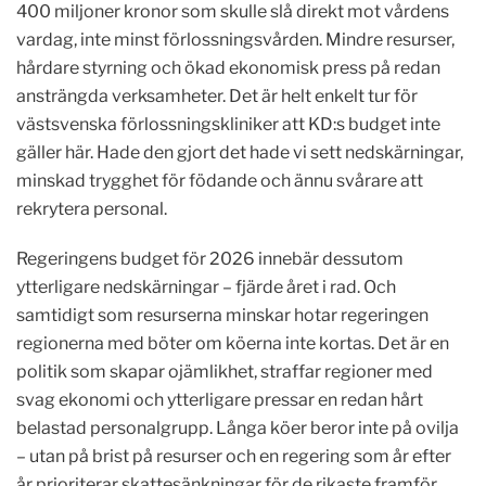
400 miljoner kronor som skulle slå direkt mot vårdens
vardag, inte minst förlossningsvården. Mindre resurser,
hårdare styrning och ökad ekonomisk press på redan
ansträngda verksamheter. Det är helt enkelt tur för
västsvenska förlossningskliniker att KD:s budget inte
gäller här. Hade den gjort det hade vi sett nedskärningar,
minskad trygghet för födande och ännu svårare att
rekrytera personal.
Regeringens budget för 2026 innebär dessutom
ytterligare nedskärningar – fjärde året i rad. Och
samtidigt som resurserna minskar hotar regeringen
regionerna med böter om köerna inte kortas. Det är en
politik som skapar ojämlikhet, straffar regioner med
svag ekonomi och ytterligare pressar en redan hårt
belastad personalgrupp. Långa köer beror inte på ovilja
– utan på brist på resurser och en regering som år efter
år prioriterar skattesänkningar för de rikaste framför